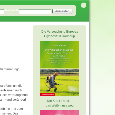
Passwort
Die Verseuchung Europas
Glyphosat & Roundup
"Verheiratung"
karpfens, um die
n entkamen auch
Fisch verdrängt nun
Jahr) und verändert
Die Sau ist nackt -
das Weib muss weg
genblüte und zum
hr sehen. Das