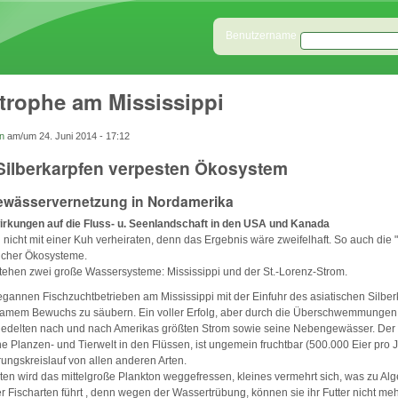
Direkt zum Inhalt
Benutzeranmeldung
Benutzername
trophe am Mississippi
n
am/um
24. Juni 2014 - 17:12
Silberkarpfen verpesten Ökosystem
ewässervernetzung in Nordamerika
rkungen auf die Fluss- u. Seenlandschaft in den USA und Kanada
n nicht mit einer Kuh verheiraten, denn das Ergebnis wäre zweifelhaft. So auch die 
licher Ökosysteme.
tehen zwei große Wassersysteme: Mississippi und der St.-Lorenz-Strom.
egannen Fischzuchtbetrieben am Mississippi mit der Einfuhr des asiatischen Silber
amem Bewuchs zu säubern. Ein voller Erfolg, aber durch die Überschwemmunge
edelten nach und nach Amerikas größten Strom sowie seine Nebengewässer. Der 
he Planzen- und Tierwelt in den Flüssen, ist ungemein fruchtbar (500.000 Eier pro 
ngskreislauf von allen anderen Arten.
en wird das mittelgroße Plankton weggefressen, kleines vermehrt sich, was zu Al
 Fischarten führt , denn wegen der Wassertrübung, können sie ihr Futter nicht me