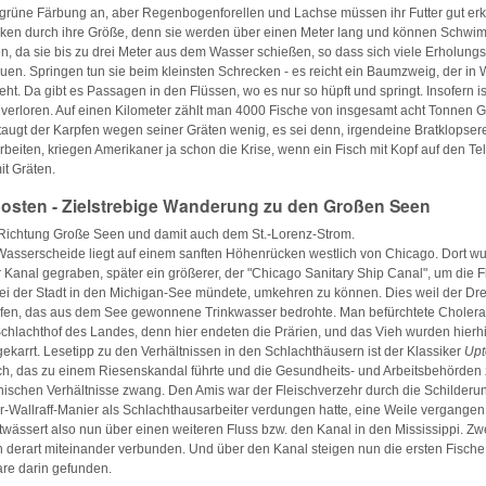
grüne Färbung an, aber Regenbogenforellen und Lachse müssen ihr Futter gut e
cken durch ihre Größe, denn sie werden über einen Meter lang und können Schwi
en, da sie bis zu drei Meter aus dem Wasser schießen, so dass sich viele Erholung
uen. Springen tun sie beim kleinsten Schrecken - es reicht ein Baumzweig, der in 
ieht. Da gibt es Passagen in den Flüssen, wo es nur so hüpft und springt. Insofern 
 verloren. Auf einen Kilometer zählt man 4000 Fische von insgesamt acht Tonnen G
taugt der Karpfen wegen seiner Gräten wenig, es sei denn, irgendeine Bratklopser
rbeiten, kriegen Amerikaner ja schon die Krise, wenn ein Fisch mit Kopf auf den Te
t Gräten.
osten - Zielstrebige Wanderung zu den Großen Seen
 Richtung Große Seen und damit auch dem St.-Lorenz-Strom.
Wasserscheide liegt auf einem sanften Höhenrücken westlich von Chicago. Dort w
r Kanal gegraben, später ein größerer, der "Chicago Sanitary Ship Canal", um die F
r bei der Stadt in den Michigan-See mündete, umkehren zu können. Dies weil der Dr
fen, das aus dem See gewonnene Trinkwasser bedrohte. Man befürchtete Cholera
hlachthof des Landes, denn hier endeten die Prärien, und das Vieh wurden hierh
ekarrt. Lesetipp zu den Verhältnissen in den Schlachthäusern ist der Klassiker
Upt
ch, das zu einem Riesenskandal führte und die Gesundheits- und Arbeitsbehörden
schen Verhältnisse zwang. Den Amis war der Fleischverzehr durch die Schilderun
er-Wallraff-Manier als Schlachthausarbeiter verdungen hatte, eine Weile vergangen
ntwässert also nun über einen weiteren Fluss bzw. den Kanal in den Mississippi. Zwe
derart miteinander verbunden. Und über den Kanal steigen nun die ersten Fische
are darin gefunden.