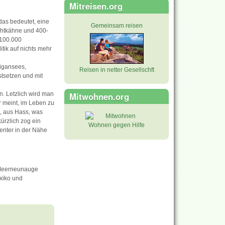
Mitreisen.org
das bedeutet, eine
Gemeinsam reisen
achtkähne und 400-
 100.000
tik auf nichts mehr
higansees,
Reisen in netter Gesellschft
stsetzen und mit
Mitwohnen.org
. Letzlich wird man
r meint, im Leben zu
, aus Hass, was
ürzlich zog ein
Wohnen gegen Hilfe
enter in der Nähe
s Meerneunauge
xiko und