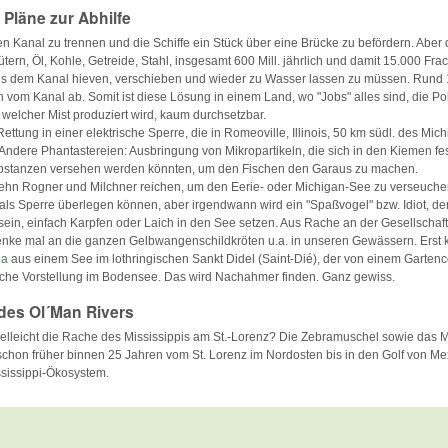
Pläne zur Abhilfe
n Kanal zu trennen und die Schiffe ein Stück über eine Brücke zu befördern. Aber 
rn, Öl, Kohle, Getreide, Stahl, insgesamt 600 Mill. jährlich und damit 15.000 Fr
aus dem Kanal hieven, verschieben und wieder zu Wasser lassen zu müssen. Rund
 vom Kanal ab. Somit ist diese Lösung in einem Land, wo "Jobs" alles sind, die Poli
l welcher Mist produziert wird, kaum durchsetzbar.
ttung in einer elektrische Sperre, die in Romeoville, Illinois, 50 km südl. des Mic
 Andere Phantastereien: Ausbringung von Mikropartikeln, die sich in den Kiemen fe
bstanzen versehen werden könnten, um den Fischen den Garaus zu machen.
zehn Rogner und Milchner reichen, um den Eerie- oder Michigan-See zu verseuchen
 als Sperre überlegen können, aber irgendwann wird ein "Spaßvogel" bzw. Idiot, de
in, einfach Karpfen oder Laich in den See setzen. Aus Rache an der Gesellschaft
nke mal an die ganzen Gelbwangenschildkröten u.a. in unseren Gewässern. Erst k
ha
aus einem See im lothringischen
Sankt Didel
(Saint-Dié
), der von einem Gartenc
sche Vorstellung im Bodensee. Das wird Nachahmer finden. Ganz gewiss.
des Ol´Man Rivers
 vielleicht die Rache des Mississippis am St.-Lorenz? Die Zebramuschel sowie da
chon früher binnen 25 Jahren vom St. Lorenz im Nordosten bis in den Golf von Me
sissippi-Ökosystem.