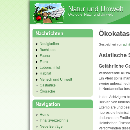
Natur und Umwelt
Ökologie, Natur und Umwelt
Ökokatas
Nachrichten
Neuigkeiten
Gespeichert von
admi
Buchtipps
Asiatische 
Fauna
Flora
Gefährliche G
Lebensmittel
Habitat
Verheerende Auswi
Ein Pferd sollte ma
Mensch und Umwelt
zweier unterschied
Gastartikel
In Nordamerika bes
Ökorache
In den Achtzigern b
Becken von unliebs
Navigation
Exemplare und besi
rigoros die heimisc
Home
dadurch den Ernähru
Inhaltsverzeichnis
Heimischen Fischart
Neue Beiträge
Verschwinden dieser