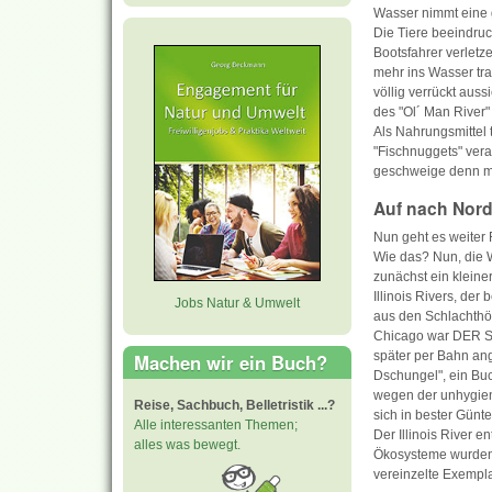
Wasser nimmt eine 
Die Tiere beeindru
Bootsfahrer verletz
mehr ins Wasser tra
völlig verrückt auss
des "Ol´ Man River"
Als Nahrungsmittel 
"Fischnuggets" vera
geschweige denn mi
Auf nach Nord
Nun geht es weiter
Wie das? Nun, die 
zunächst ein kleine
Illinois Rivers, de
Jobs Natur & Umwelt
aus den Schlachthö
Chicago war DER Sc
später per Bahn ang
Machen wir ein Buch?
Dschungel", ein Bu
wegen der unhygieni
Reise, Sachbuch, Belletristik ...?
sich in bester Günt
Alle interessanten Themen;
Der Illinois River e
alles was bewegt.
Ökosysteme wurden 
vereinzelte Exempl