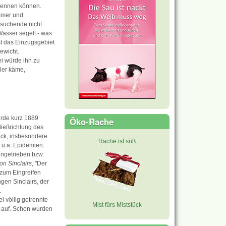
rkennen können.
mmer und
ssuchende nicht
Wasser segelt - was
ist das Einzugsgebiet
ewicht.
ei würde ihn zu
ller käme,
urde kurz 1889
Öko-Rache
ließrichtung des
eck, insbesondere
Rache ist süß
 u.a. Epidemien.
ingetrieben bzw.
on Sinclairs
, "Der
 zum Eingreifen
gen Sinclairs, der
.
i völlig getrennte
Mist fürs Miststück
 auf. Schon wurden