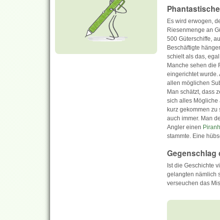
Phantastische 
Es wird erwogen, de
Riesenmenge an Güte
500 Güterschiffe, 
Beschäftigte hängen
schielt als das, ega
Manche sehen die Re
eingerichtet wurde.
allen möglichen Su
Man schätzt, dass 
sich alles Mögliche
kurz gekommen zu se
auch immer. Man de
Angler einen
Piran
stammte
. Eine hüb
Gegenschlag 
Ist die Geschichte
gelangten nämlich s
verseuchen das Mis