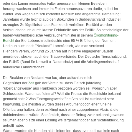
oder das Lamm regionales Futter genossen, in kleinen Betrieben
herangewachsen und immer im Freien herumspazieren durfte, selbst im
Winter. Von wegen ethisch korrekter Konsum und artgerechte Tierhaltung:
Jahrelang wurde leichtgläubigen Biokunden in Süddeutschland industriell
erzeugtes Geflügelfleisch aus Frankreich verhökert. Bestärkt werden
Verbraucher auch durch krasse Fehlurteile aus der Politik. So bescheinigte der
baden-württembergische Verbraucherminister in seinem
Ökomonitoring-
Bericht
der Bio-Lebensmittelindustrie eine 95 % Erfüllung der Normen.
Und nun auch noch "Neuland"-Lammfleisch, wie man vernimmt.
Hier dem Verein, vor rund 25 Jahren auf Initiative engagierter Bauern
gegründet, stecken auch drei Trägerverbände: Der Deutsche Tierschutzbund,
der BUND (Bund für Umwelt u. Naturschutz) und die Arbeitsgemeinschaft
bäuerliche Landwirtschaft.
Die Reakton von Neuland war lau, aber aufschlussreich:
Gegenüber der
Zeit
gab der Verein zu, dass Fleisch jahrelang
"übergangsweise" aus Frankreich bezogen worden sei, womit nun aber
Schluss sein. Warum auf einmal? Weil die Presse die Geschichte bekannt
gemacht hatte? Was "übergangsweise" heißen soll ist zumindest sehr
fragwürdig. Die meisten würden dieses Argument doch eher für eine
Offenbarung halten, denn es klingt nach einer zugegebenen Absicht, die
dahinterstecken würde. So nämlich, dass der Betrug zwar bekannt gewesen
sei, man aber bis zu einer Lösung weitergemacht oder auf Nichtentdeckung
gehofft habe.
Warum wurden die Kunden nicht informiert, dass eventuell gar kein nach