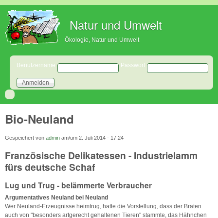
Direkt zum Inhalt
Natur und Umwelt
Ökologie, Natur und Umwelt
Benutzeranmeldung
Benutzername
Passwort
Bio-Neuland
Gespeichert von
admin
am/um
2. Juli 2014 - 17:24
Französische Delikatessen - Industrielamm
fürs deutsche Schaf
Lug und Trug - belämmerte Verbraucher
Argumentatives Neuland bei Neuland
Wer Neuland-Erzeugnisse heimtrug, hatte die Vorstellung, dass der Braten
auch von "besonders artgerecht gehaltenen Tieren" stammte, das Hähnchen