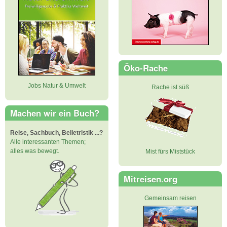
Öko-Rache
Jobs Natur & Umwelt
Rache ist süß
Machen wir ein Buch?
Reise, Sachbuch, Belletristik ...?
Alle interessanten Themen;
alles was bewegt.
Mist fürs Miststück
Mitreisen.org
Gemeinsam reisen