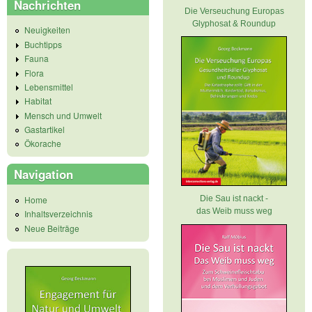
Nachrichten
Die Verseuchung Europas
Glyphosat & Roundup
Neuigkeiten
Buchtipps
Fauna
Flora
Lebensmittel
Habitat
Mensch und Umwelt
Gastartikel
Ökorache
Navigation
Home
Die Sau ist nackt -
das Weib muss weg
Inhaltsverzeichnis
Neue Beiträge