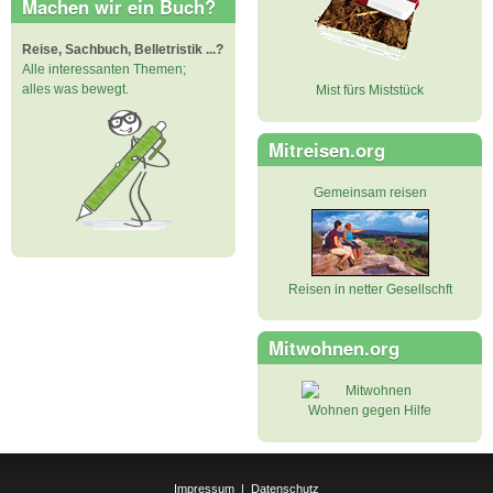
Machen wir ein Buch?
Reise, Sachbuch, Belletristik ...?
Alle interessanten Themen;
alles was bewegt.
Mist fürs Miststück
Mitreisen.org
Gemeinsam reisen
Reisen in netter Gesellschft
Mitwohnen.org
Wohnen gegen Hilfe
Impressum
|
Datenschutz