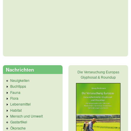
Nachrichten
Die Verseuchung Europas
Glyphosat & Roundup
Neuigkeiten
Buchtipps
Fauna
Flora
Lebensmittel
Habitat
Mensch und Umwelt
Gastartikel
Ökorache