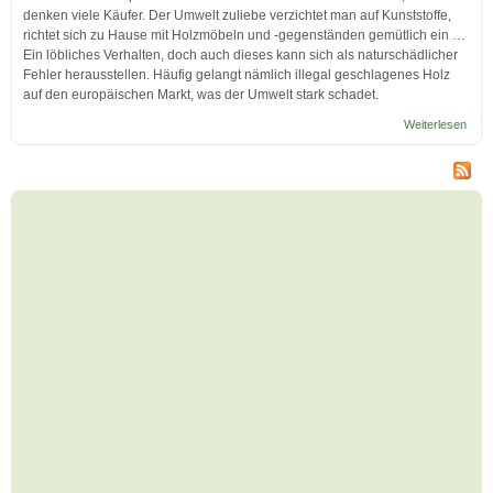
denken viele Käufer. Der Umwelt zuliebe verzichtet man auf Kunststoffe,
richtet sich zu Hause mit Holzmöbeln und -gegenständen gemütlich ein …
Ein löbliches Verhalten, doch auch dieses kann sich als naturschädlicher
Fehler herausstellen. Häufig gelangt nämlich illegal geschlagenes Holz
auf den europäischen Markt, was der Umwelt stark schadet.
Weiterlesen
über
Abho
in
Russ