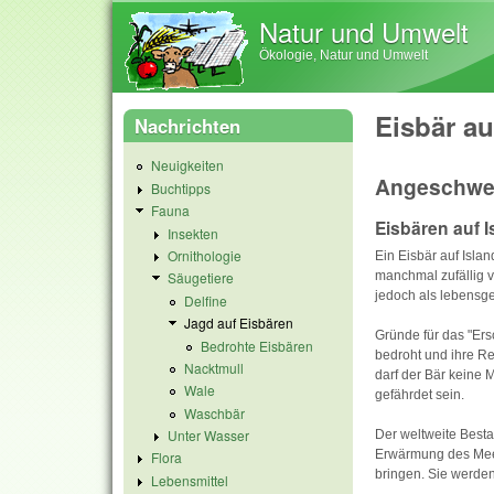
Natur und Umwelt
Ökologie, Natur und Umwelt
Eisbär au
Nachrichten
Neuigkeiten
Angeschwe
Buchtipps
Fauna
Eisbären auf I
Insekten
Ornithologie
Ein Eisbär auf Isla
manchmal zufällig v
Säugetiere
jedoch als lebensge
Delfine
Jagd auf Eisbären
Gründe für das "Ers
Bedrohte Eisbären
bedroht und ihre Re
Nacktmull
darf der Bär keine 
Wale
gefährdet sein.
Waschbär
Unter Wasser
Der weltweite Besta
Erwärmung des Meer
Flora
bringen. Sie werden
Lebensmittel