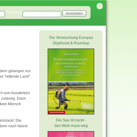
Passwort
Die Verseuchung Europas
Glyphosat & Roundup
ondern gelangen nur
as "rettende Land"
cht vom Aussterben
n zulässig. Dann
f kein Mensch
Die Sau ist nackt -
Grönland. Die
das Weib muss weg
ären nach Island