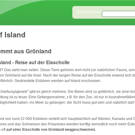
Direkt zum Inhalt
Benutzeranmeldung
Benutzername
f Island
mmt aus Grönland
sland - Reise auf der Eisscholle
nd? Das sieht man selten. Diese Tiere gehören dort nicht zur natürlichen Fauna, s
on Grönland auf die Insel. Nach der langen Reise auf der Eisscholle erweist sich d
fährlich: Gestrandete Eisbären werden auf Island erschossen.
chießungsgesetz" gibt es gleich mehrere: Die Bären sind zu gefährlich, sie sind ni
ttung ist zu teuer. Eine Gefangennahme, z.B. für den Zoo, ist nur in Ausnahmefälle
Möglichkeit haben, ins Meer zu gelangen; die Sicht muss gut sein und natürlich dar
nd von rund 22 000 Eisbären verteilt sich hauptsächlich auf Sibirien, Kanada und 
es und das Schmelzen des Polareises werden künftig vermutlich noch mehr Eisb
 oft
auf einer Eisscholle von Grönland weggeschwemmt.