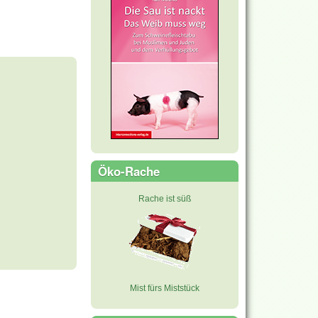
Öko-Rache
Rache ist süß
Mist fürs Miststück