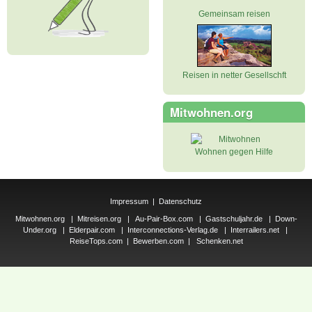
Gemeinsam reisen
Reisen in netter Gesellschft
Mitwohnen.org
Wohnen gegen Hilfe
Impressum
|
Datenschutz
Mitwohnen.org
|
Mitreisen.org
|
Au-Pair-Box.com
|
Gastschuljahr.de
|
Down-
Under.org
|
Elderpair.com
|
Interconnections-Verlag.de
|
Interrailers.net
|
ReiseTops.com
|
Bewerben.com
|
Schenken.net