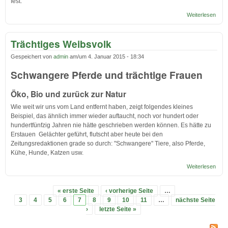
fest.
Weiterlesen
über
im
Schl
Trächtiges Weibsvolk
Gespeichert von
admin
am/um
4. Januar 2015 - 18:34
Schwangere Pferde und trächtige Frauen
Öko, Bio und zurück zur Natur
Wie weit wir uns vom Land entfernt haben, zeigt folgendes kleines
Beispiel, das ähnlich immer wieder auftaucht, noch vor hundert oder
hundertfünfzig Jahren nie hätte geschrieben werden können. Es hätte zu
Erstauen Gelächter geführt, flutscht aber heute bei den
Zeitungsredaktionen grade so durch: "Schwangere" Tiere, also Pferde,
Kühe, Hunde, Katzen usw.
Weiterlesen
über
Träc
Weib
« erste Seite
‹ vorherige Seite
…
Seiten
3
4
5
6
7
8
9
10
11
…
nächste Seite
›
letzte Seite »