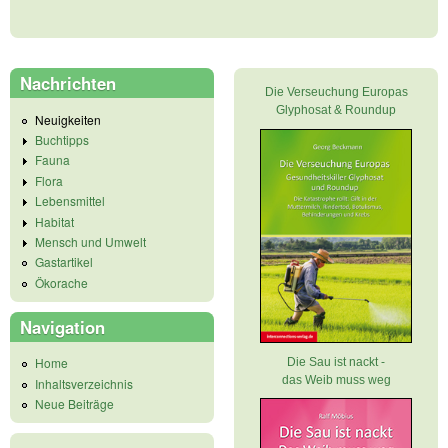
Nachrichten
Die Verseuchung Europas
Glyphosat & Roundup
Neuigkeiten
Buchtipps
Fauna
Flora
Lebensmittel
Habitat
Mensch und Umwelt
Gastartikel
Ökorache
Navigation
Home
Die Sau ist nackt -
das Weib muss weg
Inhaltsverzeichnis
Neue Beiträge