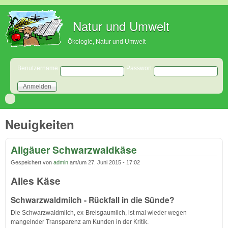
Direkt zum Inhalt
Natur und Umwelt
Ökologie, Natur und Umwelt
Benutzeranmeldung
Benutzername
Passwort
Neuigkeiten
Allgäuer Schwarzwaldkäse
Gespeichert von
admin
am/um
27. Juni 2015 - 17:02
Alles Käse
Schwarzwaldmilch - Rückfall in die Sünde?
Die Schwarzwaldmilch, ex-Breisgaumilch, ist mal wieder wegen
mangelnder Transparenz am Kunden in der Kritik.