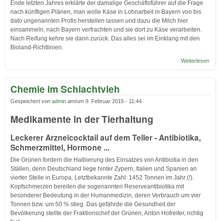
Ende letzten Jahres erklärte der damalige Geschäftsführer auf die Frage
nach künftigen Plänen, man wolle Käse in Lohnarbeit in Bayern von bis
dato ungenannten Profis herstellen lassen und dazu die Milch hier
einsammeln, nach Bayern verfrachten und sie dort zu Käse verarbeiten.
Nach Reifung kehre sie dann zurück. Das alles sei im Einklang mit den
Bioland-Richtlinien.
Weiterlesen
über
Schw
Chemie im Schlachtvieh
Gespeichert von
admin
am/um
9. Februar 2015 - 11:44
Medikamente in der Tierhaltung
Leckerer Arzneicocktail auf dem Teller - Antibiotika,
Schmerzmittel, Hormone ...
Die Grünen fordern die Halbierung des Einsatzes von Antibiotia in den
Ställen, denn Deutschland liege hinter Zypern, Italien und Spanien an
vierter Stelle in Europa. Letztbekannte Zahl: 1452 Tonnen im Jahr (!).
Kopfschmerzen bereiten die sogenannten Reserveantibiotika mit
besonderer Bedeutung in der Humanmedizin, deren Verbrauch um vier
Tonnen bzw. um 50 % stieg. Das gefährde die Gesundheit der
Bevölkerung stellte der Fraktionschef der Grünen, Anton Hofreiter, richtig