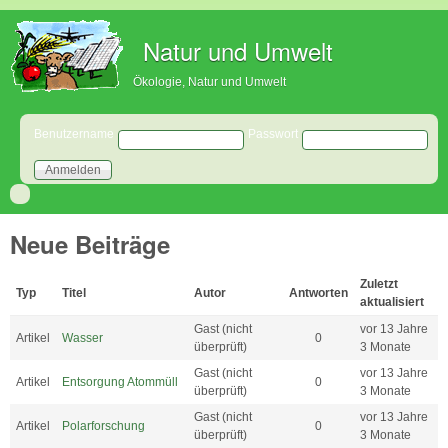
Direkt zum Inhalt
Natur und Umwelt
Ökologie, Natur und Umwelt
Benutzeranmeldung
Benutzername
Passwort
Neue Beiträge
Zuletzt
Typ
Titel
Autor
Antworten
aktualisiert
Gast (nicht
vor 13 Jahre
Artikel
Wasser
0
überprüft)
3 Monate
Gast (nicht
vor 13 Jahre
Artikel
Entsorgung Atommüll
0
überprüft)
3 Monate
Gast (nicht
vor 13 Jahre
Artikel
Polarforschung
0
überprüft)
3 Monate