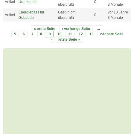
Artikel
Uranknollen
0
überprüft)
3 Monate
Energiepass für
Gast (nicht
vor 13 Jahre
Artikel
0
Gebäude
überprüft)
3 Monate
« erste Seite
‹ vorherige Seite
…
Seiten
5
6
7
8
9
10
11
12
13
nächste Seite
›
letzte Seite »