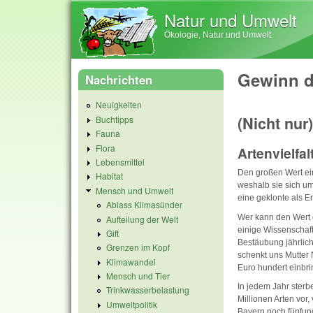
Natur und Umwelt
Ökologie, Natur und Umwelt
Gewinn d
Nachrichten
Neuigkeiten
(Nicht nur)
Buchtipps
Fauna
Flora
Artenvielfa
Lebensmittel
Den großen Wert ein
Habitat
weshalb sie sich um
Mensch und Umwelt
eine geklonte als Ers
Ablass Klimasünder
Wer kann den Wert 
Aufteilung der Welt
einige Wissenschaft
Gift
Bestäubung jährlich
Grenzen im Kopf
schenkt uns Mutter 
Klimawandel
Euro hundert einbri
Mensch und Tier
In jedem Jahr ster
Trinkwasserbelastung
Millionen Arten vor
Umweltpolitik
Bayern noch fünfund