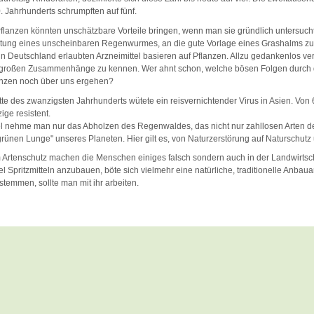
. Jahrhunderts schrumpften auf fünf.
flanzen könnten unschätzbare Vorteile bringen, wenn man sie gründlich untersuc
utung eines unscheinbaren Regenwurmes, an die gute Vorlage eines Grashalms 
 in Deutschland erlaubten Arzneimittel basieren auf Pflanzen. Allzu gedankenlos ve
e großen Zusammenhänge zu kennen. Wer ahnt schon, welche bösen Folgen durch
anzen noch über uns ergehen?
itte des zwanzigsten Jahrhunderts wütete ein reisvernichtender Virus in Asien. Von
ige resistent.
el nehme man nur das Abholzen des Regenwaldes, das nicht nur zahllosen Arten 
rünen Lunge" unseres Planeten. Hier gilt es, von Naturzerstörung auf Naturschutz
 Artenschutz machen die Menschen einiges falsch sondern auch in der Landwirtschaf
l Spritzmitteln anzubauen, böte sich vielmehr eine natürliche, traditionelle Anbauart
stemmen, sollte man mit ihr arbeiten.