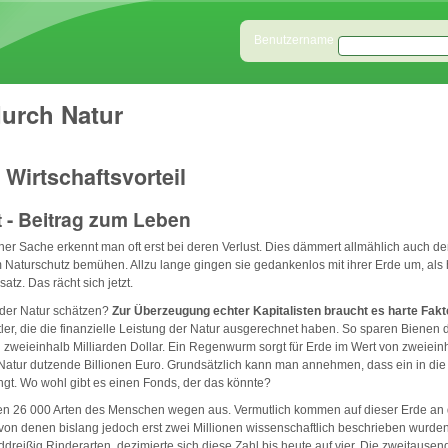
Direkt zum Inhalt
Benutzeranmeldung
Benutzername
urch Natur
 Wirtschaftsvorteil
lt - Beitrag zum Leben
er Sache erkennt man oft erst bei deren Verlust. Dies dämmert allmählich auch 
 Naturschutz bemühen. Allzu lange gingen sie gedankenlos mit ihrer Erde um, als h
atz. Das rächt sich jetzt.
der Natur schätzen?
Zur Überzeugung echter Kapitalisten braucht es harte Fak
ler, die die finanzielle Leistung der Natur ausgerechnet haben. So sparen Bienen
 zweieinhalb Milliarden Dollar. Ein Regenwurm sorgt für Erde im Wert von zweieinh
Natur dutzende Billionen Euro. Grundsätzlich kann man annehmen, dass ein in die N
ngt. Wo wohl gibt es einen Fonds, der das könnte?
ben 26 000 Arten des Menschen wegen aus. Vermutlich kommen auf dieser Erde an 
, von denen bislang jedoch erst zwei Millionen wissenschaftlich beschrieben wurde
dreißig Rinderarten, dezimierte sich diese Zahl bis heute auf vier. Die zweitausen