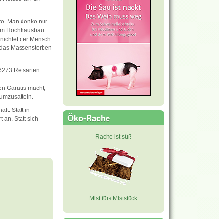
hte. Man denke nur
zum Hochhausbau.
rnichtet der Mensch
 das Massensterben
 6273 Reisarten
den Garaus macht,
 umzusatteln.
t. Statt in
Öko-Rache
 an. Statt sich
Rache ist süß
Mist fürs Miststück