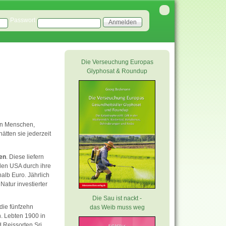
Passwort
Die Verseuchung Europas
Glyphosat & Roundup
den Menschen,
ätten sie jederzeit
ten
. Diese liefern
 den USA durch ihre
alb Euro. Jährlich
atur investierter
Die Sau ist nackt -
die fünfzehn
das Weib muss weg
n. Lebten 1900 in
d Reissorten Sri