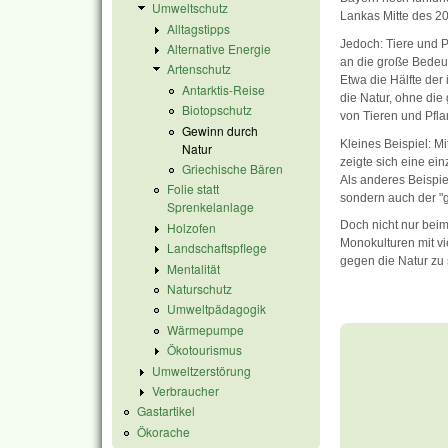
Umweltschutz
Lankas Mitte des 20
Alltagstipps
Jedoch: Tiere und P
Alternative Energie
an die große Bede
Artenschutz
Etwa die Hälfte der
Antarktis-Reise
die Natur, ohne di
Biotopschutz
von Tieren und Pfl
Gewinn durch
Kleines Beispiel: M
Natur
zeigte sich eine einz
Griechische Bären
Als anderes Beispi
Folie statt
sondern auch der "g
Sprenkelanlage
Doch nicht nur beim
Holzofen
Monokulturen mit vie
Landschaftspflege
gegen die Natur zu 
Mentalität
Naturschutz
Umweltpädagogik
Wärmepumpe
Ökotourismus
Umweltzerstörung
Verbraucher
Gastartikel
Ökorache