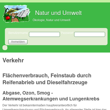
Direkt zum Inhalt
Natur und Umwelt
Ökologie, Natur und Umwelt
Benutzeranmeldung
Benutzername
Passwort
Verkehr
Flächenverbrauch, Feinstaub durch
Reifenabrieb und Dieselfahrzeuge
Abgase, Ozon, Smog -
Atemwegserkrankungen und Lungenkrebs
Der Verkehr ist bekanntermaßen hauptverantwortlich für
Umweltverschmutzung und Flächenverbrauch. An allererster Stelle ist hier das