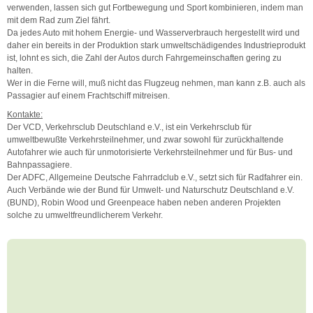
verwenden, lassen sich gut Fortbewegung und Sport kombinieren, indem man
mit dem Rad zum Ziel fährt.
Da jedes Auto mit hohem Energie- und Wasserverbrauch hergestellt wird und
daher ein bereits in der Produktion stark umweltschädigendes Industrieprodukt
ist, lohnt es sich, die Zahl der Autos durch Fahrgemeinschaften gering zu
halten.
Wer in die Ferne will, muß nicht das Flugzeug nehmen, man kann z.B. auch als
Passagier auf einem Frachtschiff mitreisen.
Kontakte:
Der VCD, Verkehrsclub Deutschland e.V., ist ein Verkehrsclub für
umweltbewußte Verkehrsteilnehmer, und zwar sowohl für zurückhaltende
Autofahrer wie auch für unmotorisierte Verkehrsteilnehmer und für Bus- und
Bahnpassagiere.
Der ADFC, Allgemeine Deutsche Fahrradclub e.V., setzt sich für Radfahrer ein.
Auch Verbände wie der Bund für Umwelt- und Naturschutz Deutschland e.V.
(BUND), Robin Wood und Greenpeace haben neben anderen Projekten
solche zu umweltfreundlicherem Verkehr.