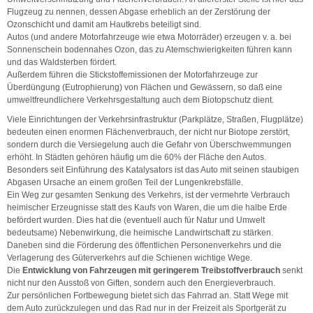
Flugzeug zu nennen, dessen Abgase erheblich an der Zerstörung der
Ozonschicht und damit am Hautkrebs beteiligt sind.
Autos (und andere Motorfahrzeuge wie etwa Motorräder) erzeugen v. a. bei
Sonnenschein bodennahes Ozon, das zu Atemschwierigkeiten führen kann
und das Waldsterben fördert.
Außerdem führen die Stickstoffemissionen der Motorfahrzeuge zur
Überdüngung (Eutrophierung) von Flächen und Gewässern, so daß eine
umweltfreundlichere Verkehrsgestaltung auch dem Biotopschutz dient.
Viele Einrichtungen der Verkehrsinfrastruktur (Parkplätze, Straßen, Flugplätze)
bedeuten einen enormen Flächenverbrauch, der nicht nur Biotope zerstört,
sondern durch die Versiegelung auch die Gefahr von Überschwemmungen
erhöht. In Städten gehören häufig um die 60% der Fläche den Autos.
Besonders seit Einführung des Katalysators ist das Auto mit seinen staubigen
Abgasen Ursache an einem großen Teil der Lungenkrebsfälle.
Ein Weg zur gesamten Senkung des Verkehrs, ist der vermehrte Verbrauch
heimischer Erzeugnisse statt des Kaufs von Waren, die um die halbe Erde
befördert wurden. Dies hat die (eventuell auch für Natur und Umwelt
bedeutsame) Nebenwirkung, die heimische Landwirtschaft zu stärken.
Daneben sind die Förderung des öffentlichen Personenverkehrs und die
Verlagerung des Güterverkehrs auf die Schienen wichtige Wege.
Die
Entwicklung von Fahrzeugen mit geringerem Treibstoffverbrauch
senkt
nicht nur den Ausstoß von Giften, sondern auch den Energieverbrauch.
Zur persönlichen Fortbewegung bietet sich das Fahrrad an. Statt Wege mit
dem Auto zurückzulegen und das Rad nur in der Freizeit als Sportgerät zu