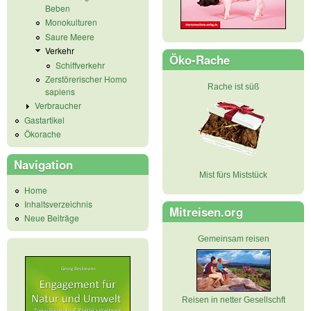
Beben
Monokulturen
Saure Meere
Verkehr
Öko-Rache
Schiffverkehr
Zerstörerischer Homo
Rache ist süß
sapiens
Verbraucher
Gastartikel
Ökorache
Navigation
Mist fürs Miststück
Home
Inhaltsverzeichnis
Mitreisen.org
Neue Beiträge
Gemeinsam reisen
Reisen in netter Gesellschft