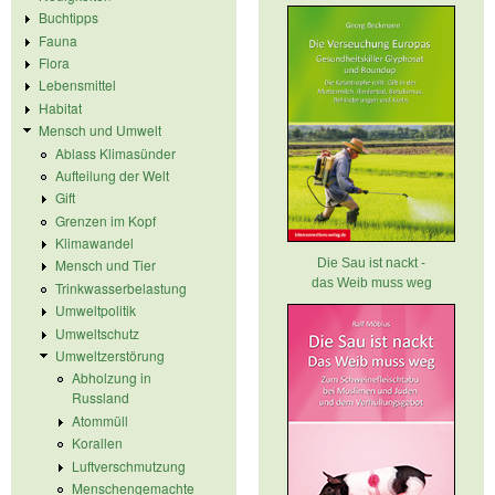
Buchtipps
Fauna
Flora
Lebensmittel
Habitat
Mensch und Umwelt
Ablass Klimasünder
Aufteilung der Welt
Gift
Grenzen im Kopf
Klimawandel
Die Sau ist nackt -
Mensch und Tier
das Weib muss weg
Trinkwasserbelastung
Umweltpolitik
Umweltschutz
Umweltzerstörung
Abholzung in
Russland
Atommüll
Korallen
Luftverschmutzung
Menschengemachte