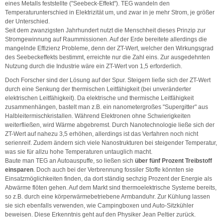
eines Metalls feststellte ("Seebeck-Effekt"). TEG wandeln den
Temperaturunterschied in Elektrizität um, und zwar in je mehr Strom, je größer
der Unterschied.
Seit dem zwanzigsten Jahrhundert nutzt die Menschheit dieses Prinzip zur
Stromgewinnung auf Raummissionen. Auf der Erde bereitete allerdings die
mangelnde Effizienz Probleme, denn der ZT-Wert, welcher den Wirkungsgrad
des Seebeckeffekts bestimmt, erreichte nur die Zahl eins. Zur ausgedehnten
Nutzung durch die Industrie wäre ein ZT-Wert von 1,5 erforderlich.
Doch Forscher sind der Lösung auf der Spur. Steigern ließe sich der ZT-Wert
durch eine Senkung der thermischen Leitfähigkeit (bei unveränderter
elektrischen Leitfähigkeit). Da elektrische und thermische Leitfähigkeit
zusammenhängen, bastelt man z.B. ein nanometergroßes "Supergitter" aus
Halbleitermischkristallen. Während Elektronen ohne Schwierigkeiten
weiterfließen, wird Wärme abgebremst. Durch Nanotechnologie ließe sich der
ZT-Wert auf nahezu 3,5 erhöhen, allerdings ist das Verfahren noch nicht
serienreif. Zudem ändern sich viele Nanostrukturen bei steigender Temperatur,
was sie für allzu hohe Temperaturen untauglich macht.
Baute man TEG an Autoauspuffe, so ließen sich
über fünf Prozent Treibstoff
einsparen
. Doch auch bei der Verbrennung fossiler Stoffe könnten sie
Einsatzmöglichkeiten finden, da dort ständig sechzig Prozent der Energie als
Abwärme flöten gehen. Auf dem Markt sind thermoelektrische Systeme bereits,
so z.B. durch eine körperwärmebetriebene Armbanduhr. Zur Kühlung lassen
sie sich ebenfalls verwenden, wie Campingboxen und Auto-Sitzkühler
beweisen. Diese Erkenntnis geht auf den Physiker Jean Peltier zurück.