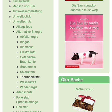
Klimawandel
Die Sau ist nackt -
Mensch und Tier
das Weib muss weg
Trinkwasserbelastung
Umweltpolitik
Umweltschutz
Alltagstipps
Alternative Energie
Abfallenergie
Biogas
Biomasse
Elektroauto
Gefährliche
Braunkohle
Geothermie
Solarstrom
Thermoelektrik
Öko-Rache
Wasserkraft
Windenergie
Rache ist süß
Artenschutz
Folie statt
Sprenkelanlage
Holzofen
Landschaftspflege