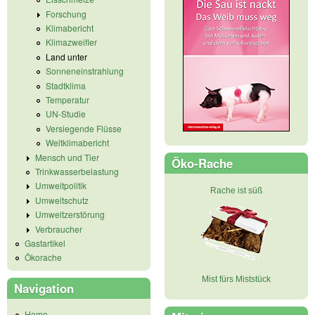
Forschung
Klimabericht
Klimazweifler
Land unter
Sonneneinstrahlung
Stadtklima
Temperatur
UN-Studie
Versiegende Flüsse
Weltklimabericht
Mensch und Tier
Öko-Rache
Trinkwasserbelastung
Umweltpolitik
Rache ist süß
Umweltschutz
Umweltzerstörung
Verbraucher
Gastartikel
Ökorache
Mist fürs Miststück
Navigation
Home