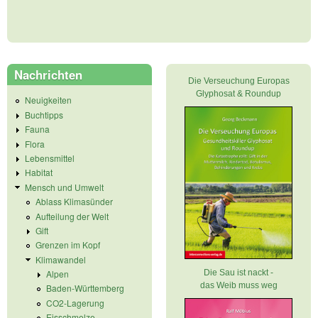
Nachrichten
Die Verseuchung Europas
Glyphosat & Roundup
Neuigkeiten
Buchtipps
Fauna
Flora
Lebensmittel
Habitat
Mensch und Umwelt
Ablass Klimasünder
Aufteilung der Welt
Gift
Grenzen im Kopf
Klimawandel
Die Sau ist nackt -
Alpen
das Weib muss weg
Baden-Württemberg
CO2-Lagerung
Eisschmelze