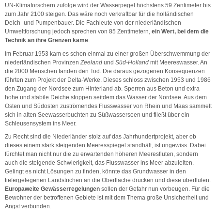
UN-Klimaforschern zufolge wird der Wasserpegel höchstens 59 Zentimeter bis
zum Jahr 2100 steigen. Das wäre noch verkraftbar für die holländischen
Deich- und Pumpenbauer. Die Fachleute von der niederländischen
Umweltforschung jedoch sprechen von 85 Zentimetern,
ein Wert, bei dem die
Technik an ihre Grenzen käme
.
Im Februar 1953 kam es schon einmal zu einer großen Überschwemmung der
niederländischen Provinzen
Zeeland
und
Süd-Holland
mit Meereswasser. An
die 2000 Menschen fanden den Tod. Die daraus gezogenen Konsequenzen
führten zum Projekt der Delta-Werke. Dieses schloss zwischen 1953 und 1986
den Zugang der Nordsee zum Hinterland ab. Sperren aus Beton und extra
hohe und stabile Deiche stoppen seitdem das Wasser der Nordsee. Aus dem
Osten und Südosten zuströmendes Flusswasser von Rhein und Maas sammelt
sich in alten Seewasserbuchten zu Süßwasserseen und fließt über ein
Schleusensystem ins Meer.
Zu Recht sind die Niederländer stolz auf das Jahrhundertprojekt, aber ob
dieses einem stark steigenden Meeresspiegel standhält, ist ungewiss. Dabei
fürchtet man nicht nur die zu erwartenden höheren Meeresfluten, sondern
auch die steigende Schwierigkeit, das Flusswasser ins Meer abzuleiten.
Gelingt es nicht Lösungen zu finden, könnte das Grundwasser in den
tiefergelegenen Landstrichen an die Oberfläche drücken und diese überfluten.
Europaweite Gewässerregelungen
sollen der Gefahr nun vorbeugen. Für die
Bewohner der betroffenen Gebiete ist mit dem Thema große Unsicherheit und
Angst verbunden.