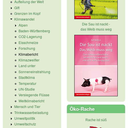
Aufteilung der Welt
Gift
Grenzen im Kopf
Klimawandel
Die Sau ist nackt -
Alpen
das Weib muss weg
Baden-Württemberg
CO2-Lagerung
Eisschmelze
Forschung
Klimabericht
Klimazweifler
Land unter
Sonneneinstrahlung
Stadtklima
Temperatur
UN-Studie
Versiegende Flüsse
Weltklimabericht
Mensch und Tier
Öko-Rache
Trinkwasserbelastung
Umweltpolitik
Rache ist süß
Umweltschutz