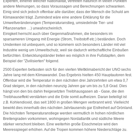
Experten, einerlei welcher Nationalität, vertreten natürlich in vielen Punkten
andere Meinungen, so dass Voraussagen und Berechnungen schwanken.
Einig sind sich jedoch offenbar alle darüber, dass der Mensch die Schuld am
Klimawandel trägt. Zumindest wäre eine andere Erklärung für die
Umweltveränderungen (Temperaturanstieg, umsiedelnde Tier- und
Pflanzenarten …) unwahrscheinlich.
Einigkeit herrscht auch über Gegenmaßnahmen, die besonders im
sparsameren Umgang mit Energie (Strom, Treibstoff etc.) beständen. Doch
Umdenken ist unbequem, und so kümmern sich besonders Länder mit viel
Industrie wenig um Umweltschutz, weil sie dadurch wirtschaftliche Einbußen
befürchten. Entwicklungsländer treten wo möglich in ihre Fußstapfen, dem
Beispiel der "Zivilisierten" folgend.
2500 Experten befassten sich für den vierten Weltklimabericht der UNO sechs
Jahre lang mit dem Klimawandel. Das Ergebnis hielten 450 Hauptautoren fest.
Offenbar wird die Temperatur in den nächsten drei Jahrzehnten um etwa 0,7
Grad steigen, in den nächsten neunzig Jahren gar um bis zu 5,8 Grad. Dies
hängt von den bis dahin freigesetzten Treibhausgasen ab - Gase, die den
Treibhauseffekt verstärken und die Erde somit aufheizen. Daran beteiligt ist
z.B. Kohlendioxid, das seit 1800 in großen Mengen verbrannt wird. Vielleicht
bewirkt dies innerhalb des nächsten Jahrtausends gar Eisfreiheit auf Grönland.
Die höchsten Temperaturanstiege werden vermutlich in hohen nördlichen
Breitengraden vorkommen, wohingegen Nordatlantik und südliche Meere
stärker verschont bleiben. Eine weiterhin große Eisschmelze wird den
Meeresspiegel erhöhen. Auf die Tropen kommen höhere Niederschläge zu.