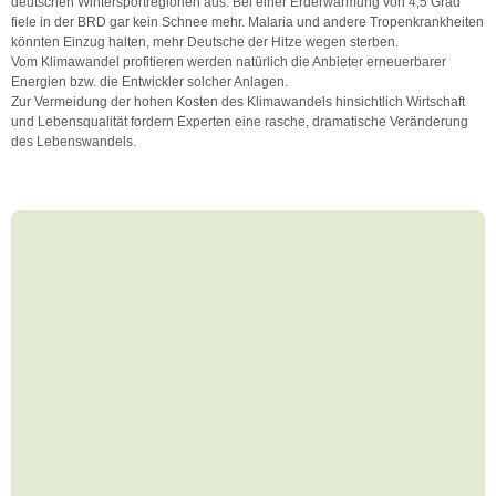
deutschen Wintersportregionen aus. Bei einer Erderwärmung von 4,5 Grad
fiele in der BRD gar kein Schnee mehr. Malaria und andere Tropenkrankheiten
könnten Einzug halten, mehr Deutsche der Hitze wegen sterben.
Vom Klimawandel profitieren werden natürlich die Anbieter erneuerbarer
Energien bzw. die Entwickler solcher Anlagen.
Zur Vermeidung der hohen Kosten des Klimawandels hinsichtlich Wirtschaft
und Lebensqualität fordern Experten eine rasche, dramatische Veränderung
des Lebenswandels.