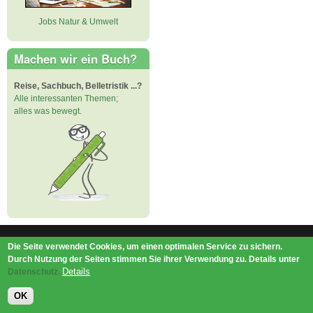
Jobs Natur & Umwelt
Machen wir ein Buch?
Reise, Sachbuch, Belletristik ...?
Alle interessanten Themen;
alles was bewegt.
Die Seite verwendet Cookies, um einen optimalen Service zu sichern.
Impressum
|
Datenschutz
Durch Nutzung der Seiten stimmen Sie ihrer Verwendung zu. Details unter
Mitwohnen.org
|
Mitreisen.org
|
Au-Pair-Box.com
|
Gastschuljahr.de
|
Down-
Details
Datenschutz.
Under.org
|
Elderpair.com
|
Interconnections-Verlag.de
|
Interrailers.net
|
ReiseTops.com
|
Bewerben.com
|
Schenken.net
OK