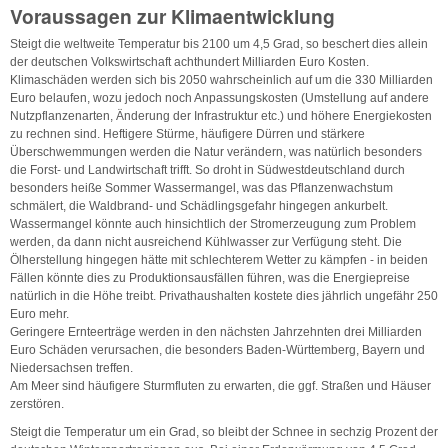
Voraussagen zur Klimaentwicklung
Steigt die weltweite Temperatur bis 2100 um 4,5 Grad, so beschert dies allein
der deutschen Volkswirtschaft achthundert Milliarden Euro Kosten.
Klimaschäden werden sich bis 2050 wahrscheinlich auf um die 330 Milliarden
Euro belaufen, wozu jedoch noch Anpassungskosten (Umstellung auf andere
Nutzpflanzenarten, Änderung der Infrastruktur etc.) und höhere Energiekosten
zu rechnen sind. Heftigere Stürme, häufigere Dürren und stärkere
Überschwemmungen werden die Natur verändern, was natürlich besonders
die Forst- und Landwirtschaft trifft. So droht in Südwestdeutschland durch
besonders heiße Sommer Wassermangel, was das Pflanzenwachstum
schmälert, die Waldbrand- und Schädlingsgefahr hingegen ankurbelt.
Wassermangel könnte auch hinsichtlich der Stromerzeugung zum Problem
werden, da dann nicht ausreichend Kühlwasser zur Verfügung steht. Die
Ölherstellung hingegen hätte mit schlechterem Wetter zu kämpfen - in beiden
Fällen könnte dies zu Produktionsausfällen führen, was die Energiepreise
natürlich in die Höhe treibt. Privathaushalten kostete dies jährlich ungefähr 250
Euro mehr.
Geringere Ernteerträge werden in den nächsten Jahrzehnten drei Milliarden
Euro Schäden verursachen, die besonders Baden-Württemberg, Bayern und
Niedersachsen treffen.
Am Meer sind häufigere Sturmfluten zu erwarten, die ggf. Straßen und Häuser
zerstören.
Steigt die Temperatur um ein Grad, so bleibt der Schnee in sechzig Prozent der