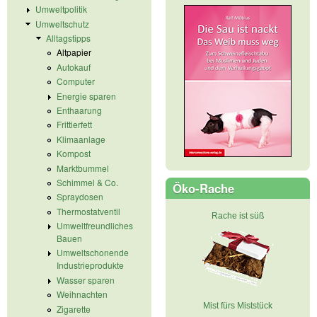
Umweltpolitik
Umweltschutz
Alltagstipps
Altpapier
Autokauf
Computer
Energie sparen
Enthaarung
Frittierfett
Klimaanlage
Kompost
Marktbummel
Schimmel & Co.
Öko-Rache
Spraydosen
Thermostatventil
Rache ist süß
Umweltfreundliches
Bauen
Umweltschonende
Industrieprodukte
Wasser sparen
Weihnachten
Mist fürs Miststück
Zigarette