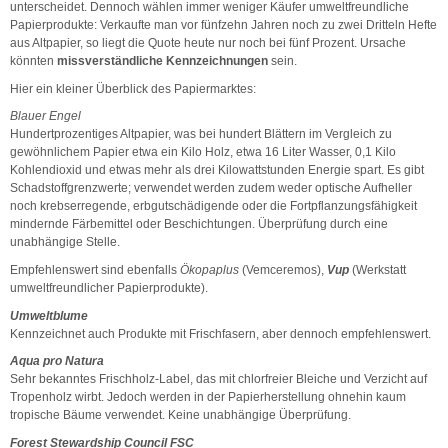
unterscheidet. Dennoch wählen immer weniger Käufer umweltfreundliche
Papierprodukte: Verkaufte man vor fünfzehn Jahren noch zu zwei Dritteln Hefte
aus Altpapier, so liegt die Quote heute nur noch bei fünf Prozent. Ursache
könnten
missverständliche Kennzeichnungen
sein.
Hier ein kleiner Überblick des Papiermarktes:
Blauer Engel
Hundertprozentiges Altpapier, was bei hundert Blättern im Vergleich zu
gewöhnlichem Papier etwa ein Kilo Holz, etwa 16 Liter Wasser, 0,1 Kilo
Kohlendioxid und etwas mehr als drei Kilowattstunden Energie spart. Es gibt
Schadstoffgrenzwerte; verwendet werden zudem weder optische Aufheller
noch krebserregende, erbgutschädigende oder die Fortpflanzungsfähigkeit
mindernde Färbemittel oder Beschichtungen. Überprüfung durch eine
unabhängige Stelle.
Empfehlenswert sind ebenfalls
Ökopaplus
(Vemceremos),
Vup
(Werkstatt
umweltfreundlicher Papierprodukte).
Umweltblume
Kennzeichnet auch Produkte mit Frischfasern, aber dennoch empfehlenswert.
Aqua pro Natura
Sehr bekanntes Frischholz-Label, das mit chlorfreier Bleiche und Verzicht auf
Tropenholz wirbt. Jedoch werden in der Papierherstellung ohnehin kaum
tropische Bäume verwendet. Keine unabhängige Überprüfung.
Forest Stewardship Council FSC