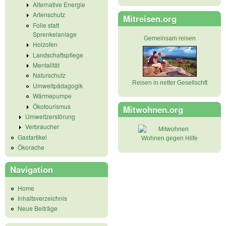
Alternative Energie
Artenschutz
Mitreisen.org
Folie statt
Sprenkelanlage
Gemeinsam reisen
Holzofen
Landschaftspflege
Mentalität
Naturschutz
Reisen in netter Gesellschft
Umweltpädagogik
Wärmepumpe
Ökotourismus
Mitwohnen.org
Umweltzerstörung
Verbraucher
Gastartikel
Wohnen gegen Hilfe
Ökorache
Navigation
Home
Inhaltsverzeichnis
Neue Beiträge