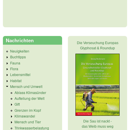
Nachrichten
Die Verseuchung Europas
Glyphosat & Roundup
Neuigkeiten
Buchtipps
Fauna
Flora
Lebensmittel
Habitat
Mensch und Umwelt
Ablass Klimasünder
Aufteilung der Welt
Gift
Grenzen im Kopf
Klimawandel
Die Sau ist nackt -
Mensch und Tier
das Weib muss weg
Trinkwasserbelastung