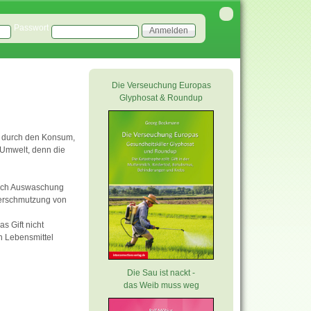
Passwort
Die Verseuchung Europas
Glyphosat & Roundup
l durch den Konsum,
 Umwelt, denn die
Durch Auswaschung
Verschmutzung von
s Gift nicht
n Lebensmittel
Die Sau ist nackt -
das Weib muss weg