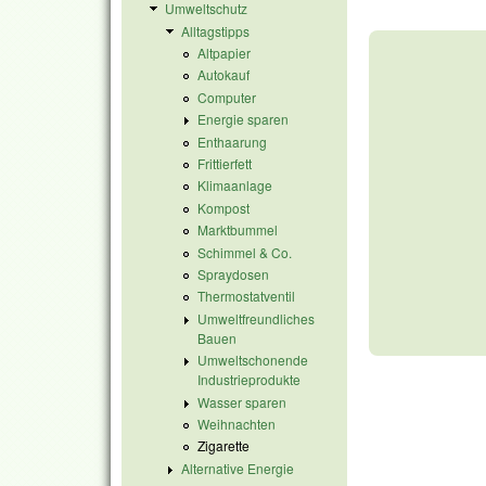
Umweltschutz
Alltagstipps
Altpapier
Autokauf
Computer
Energie sparen
Enthaarung
Frittierfett
Klimaanlage
Kompost
Marktbummel
Schimmel & Co.
Spraydosen
Thermostatventil
Umweltfreundliches
Bauen
Umweltschonende
Industrieprodukte
Wasser sparen
Weihnachten
Zigarette
Alternative Energie