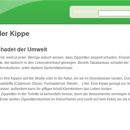
Direkt zum Inhalt
Benutzeranmeldung
Benutzername
eder Kippe
hadet der Umwelt
nd, weiß ja jeder. Wenige jedoch wissen, dass Zigaretten doppelt schaden: Einma
te, die dadurch in den Lebenskreislauf gelangen. Bereits Tabakanbau schadet der
onokulturen, unter starkem Spritzmitteleinsatz.
n ihre Kippen auf die Straße oder in die Natur, wo sie im Grundwasser landen. 
adstoffe (Cadmium, Dioxin, Formaldehyd, Nikotin …) frei. Eine Kippe genügt zur 
wasser; außerdem kann ihr giftiger Inhalt Kleinkindern das Leben kosten.
Zigaretten in der Toilette ist keinesfalls besser, denn die Wasserwerke vermögen da
 Ende landen Zigarettenstummel im Klärschlamm und somit auf dem Acker, wo sie i