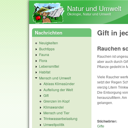
Natur und Umwelt
Ökologie, Natur und Umwelt
Gift in j
Nachrichten
Neuigkeiten
Rauchen sc
Buchtipps
Fauna
Rauchen ist ungesu
Flora
aber auch durch Gif
Lebensmittel
Pflanze gedeiht in M
Habitat
Viele Raucher werfe
Mensch und Umwelt
setzt der Regen Sch
Ablass Klimasünder
vierzig Litern Trink
Aufteilung der Welt
Die Entsorgung von 
Gift
herauszufiltern. Am
Grenzen im Kopf
gelangen.
Klimawandel
Mensch und Tier
Trinkwasserbelastung
Stichwörter:
Umweltpolitik
Gifte