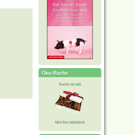
Öko-Rache
Rache ist süß
Mist fürs Miststück