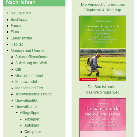
Nachrichten
Die Verseuchung Europas
Glyphosat & Roundup
Neuigkeiten
Buchtipps
Fauna
Flora
Lebensmittel
Habitat
Mensch und Umwelt
Ablass Klimasünder
Aufteilung der Welt
Gift
Grenzen im Kopf
Klimawandel
Die Sau ist nackt -
Mensch und Tier
das Weib muss weg
Trinkwasserbelastung
Umweltpolitik
Umweltschutz
Alltagstipps
Altpapier
Autokauf
Computer