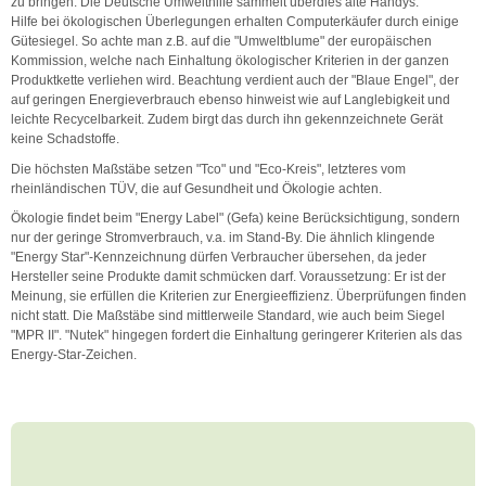
zu bringen. Die Deutsche Umwelthilfe sammelt überdies alte Handys.
Hilfe bei ökologischen Überlegungen erhalten Computerkäufer durch einige
Gütesiegel. So achte man z.B. auf die "Umweltblume" der europäischen
Kommission, welche nach Einhaltung ökologischer Kriterien in der ganzen
Produktkette verliehen wird. Beachtung verdient auch der "Blaue Engel", der
auf geringen Energieverbrauch ebenso hinweist wie auf Langlebigkeit und
leichte Recycelbarkeit. Zudem birgt das durch ihn gekennzeichnete Gerät
keine Schadstoffe.
Die höchsten Maßstäbe setzen "Tco" und "Eco-Kreis", letzteres vom
rheinländischen TÜV, die auf Gesundheit und Ökologie achten.
Ökologie findet beim "Energy Label" (Gefa) keine Berücksichtigung, sondern
nur der geringe Stromverbrauch, v.a. im Stand-By. Die ähnlich klingende
"Energy Star"-Kennzeichnung dürfen Verbraucher übersehen, da jeder
Hersteller seine Produkte damit schmücken darf. Voraussetzung: Er ist der
Meinung, sie erfüllen die Kriterien zur Energieeffizienz. Überprüfungen finden
nicht statt. Die Maßstäbe sind mittlerweile Standard, wie auch beim Siegel
"MPR II". "Nutek" hingegen fordert die Einhaltung geringerer Kriterien als das
Energy-Star-Zeichen.