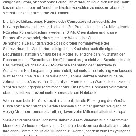
einiges an Strom, oft ganz ohne Grund. Ihr Verbrauch ließe sich um die Hälfte
kürzen, ohne dabei auf Annehmlichkeiten verzichten zu müssen, aber das
scheint Hersteller nicht groß zu kümmern.
Die
Umweltbilanz eines Handys oder Computers
ist angesichts der
Nutzungsdauer erschreckend schlecht. Zur Produktion eines 24-Kilo-schweren
PCs plus Röhrenbildschirm werden 240 Kilo Chemikalien und fossile
Brennstoffe verwendet, ein schlechtere Wert als bei Autos.
Je höher die Leistungsfähigkeit, desto größer normalerweise der
Stromverbrauch. Man berücksichtige beim Kauf also auch die eigenen
Bedürfnisse, statt sich für das tollste Modell zu entscheiden. Nutzt man den
Rechner nur als "Schreibmaschine", braucht es gar nicht viel Schnickschnack.
Das Netzteil, welches die 220-V-Wechselspannung der Steckdose in
Gleichstrom-Niederspannung umwandelt, hat meist eine Leistung von tausend
Watt. Nicht einmal die Hälfte wäre nötig, ja viele Netzteile haben nur eine
zehnprozentige Auslastung. Da geht viel Energie durch Wärme flöten; zudem
sieht der Wirkungsgrad recht mager aus. Ein Desktop-Computer verbraucht
übrigens siebzig Prozent mehr Energie als ein Notebook.
Woran man beim Kauf erst recht nicht denkt, ist die Entsorgung des Geräts.
Durch solche technischen Geräte sammeln sich in der ganzen Welt jährlich
vierzig Millionen Tonnen Schrott an, davon zehn Millionen allein in Europa.
Viele der verarbeiteten Rohstoffe stehen diesem Planeten nur in bestimmter
Menge zur Verfügung. Handy- und Computerbesitzern sei deshalb angeraten,
ihre alten Geräte nicht in die Mülltonne zu werfen, sondern zum Recyclinghof